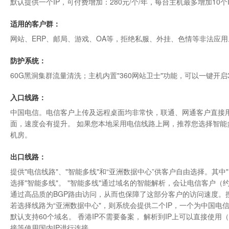
默认提供一个IP，可付费增加：280元/个/年，每台主机最多增加10个
适用的客户群：
网站、ERP、邮局、游戏、OA等，拒绝私服、外挂、色情等非法应用
防护系统：
60G黑洞集群流量清洗；主机内置"
360网站卫士
"功能，可以一键开启
入口线路：
中国电信。电信客户上传及远程桌面均非常快，联通、网通客户直接用
面，速度会有提升。 如果您本地采用电信线路上网，推荐您选择智能
机房
。
出口线路：
提供"电信线路"、"智能多线"和“亚洲数据中心”供客户自由选择。其
选择"智能多线"。 "智能多线"通过域名的智能解析，会让电信客户（约
通过高品质的BGP路由访问，从而也保障了这部分客户的访问速度。搜
若选择线路为“
亚洲数据中心"
，则系统会提供二个IP，一个为中国电信
默认支持60个域名。 香港IP不需要备案， 解析到IP上可以直接使
接等使用国内IP进行连接。